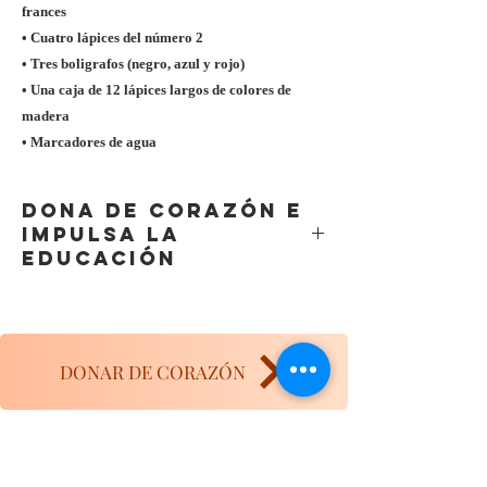
frances
• Cuatro lápices del número 2
• Tres boligrafos (negro, azul y rojo)
• Una caja de 12 lápices largos de colores de
madera
• Marcadores de agua
DONA DE CORAZÓN E
IMPULSA LA
EDUCACIÓN
Gracias a tu valioso apoyo impulsamos la
educación de niños y jóvenes en vulnerabilidad.
Tu donativo es deducible de impuestos*
Solicita tu recibo a
DONAR DE CORAZÓN
donativos@fundacionmilagrosdeamor.org
Adjunta tu constancia de situación fiscal y nota
de compra.