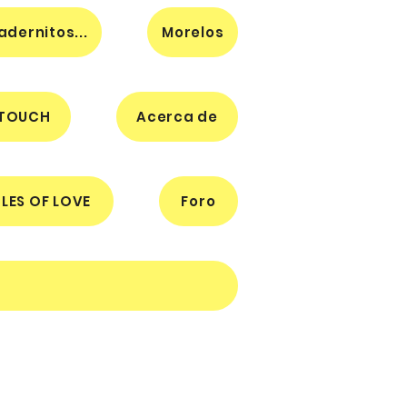
dernitos...
Morelos
 TOUCH
Acerca de
LES OF LOVE
Foro