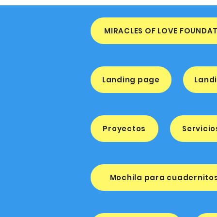
MIRACLES OF LOVE FOUNDA
Landing page
Land
Proyectos
Servicio
Mochila para cuadernito