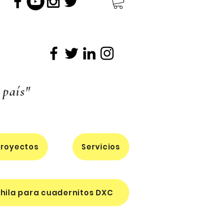
 país"
royectos
Servicios
hila para cuadernitos DXC