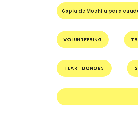
Copia de Mochila para cuad
VOLUNTEERING
TR
HEART DONORS
S