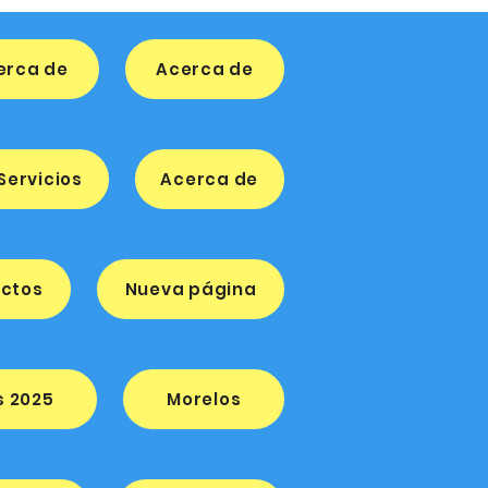
erca de
Acerca de
Servicios
Acerca de
ectos
Nueva página
s 2025
Morelos