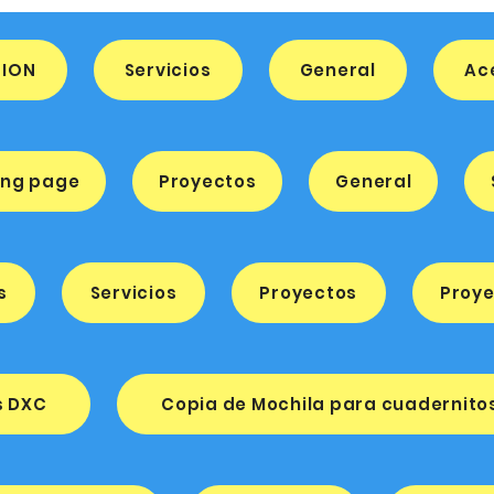
TION
Servicios
General
Ac
ing page
Proyectos
General
s
Servicios
Proyectos
Proy
s DXC
Copia de Mochila para cuadernito