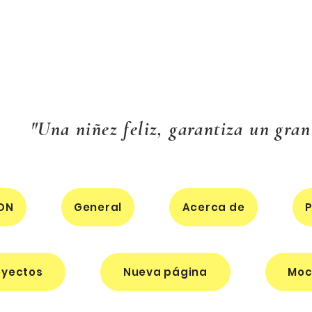
"Una niñez feliz, garantiza un gran
ON
General
Acerca de
P
oyectos
Nueva página
Moc