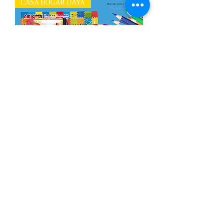
CASA HOGAR DAYA
Paquete de útiles escolares Secundaria
Out of stock
CASA HOGAR DAYA