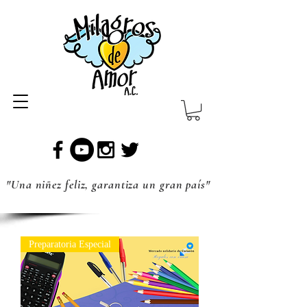
"Una niñez feliz, garantiza un gran país"
Preparatoria Especial