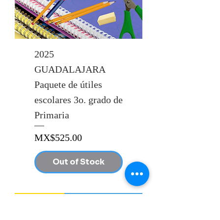
2025
GUADALAJARA
Paquete de útiles
escolares 3o. grado de
Primaria
Price
MX$525.00
Out of Stock
ANNA A.C.