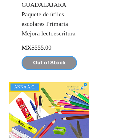
GUADALAJARA
Paquete de útiles
escolares Primaria
Mejora lectoescritura
Price
MX$555.00
Out of Stock
ANNA A.C.