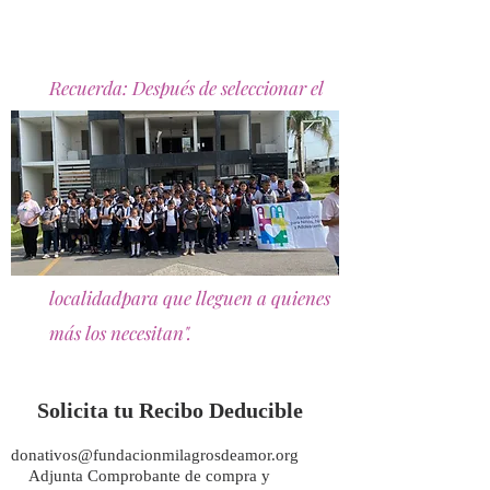
Recuerda: Después de seleccionar el
paquete que deseas donar, el
formulario de compra te pedirá
algunos datos de envío solo para
registro. Los útiles serán enviados al
Comité social filantrópico DXC de la
localidadpara que lleguen a quienes
más los necesitan".
Solicita tu Recibo Deducible
donativos@fundacionmilagrosdeamor.org
Adjunta Comprobante de compra y