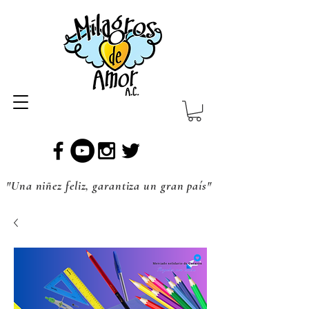
"Una niñez feliz, garantiza un gran país"