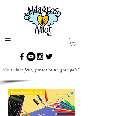
"Una niñez feliz, garantiza un gran país"
Preparatoria Especial