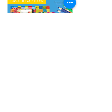
CASA HOGAR DAYA
Paquete de útiles escolares Secundaria
Out of stock
CASA HOGAR DAYA