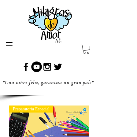
"Una niñez feliz, garantiza un gran país"
Preparatoria Especial