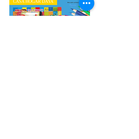
CASA HOGAR DAYA
Paquete de útiles escolares Secundaria
Out of stock
CASA HOGAR DAYA