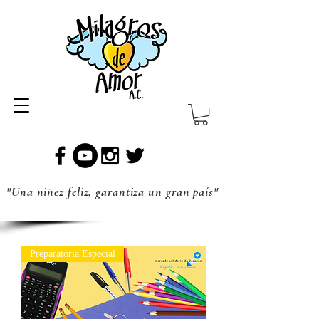
"Una niñez feliz, garantiza un gran país"
Preparatoria Especial