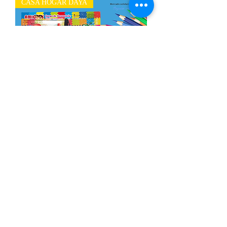
CASA HOGAR DAYA
Paquete de útiles escolares Secundaria
Out of stock
CASA HOGAR DAYA