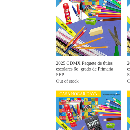
2025 CDMX Paquete de útiles
Quick View
2
escolares 6o. grado de Primaria
e
SEP
S
Out of stock
O
CASA HOGAR DAYA