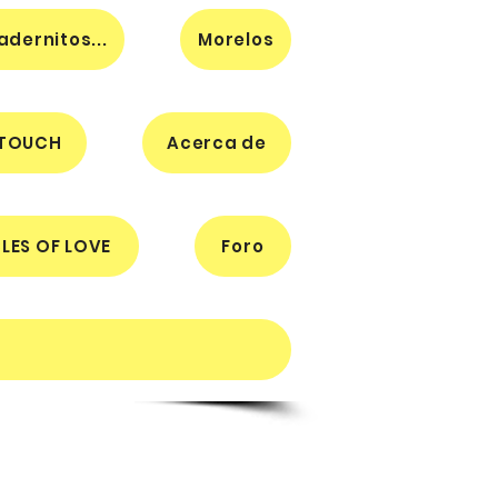
dernitos...
Morelos
 TOUCH
Acerca de
LES OF LOVE
Foro