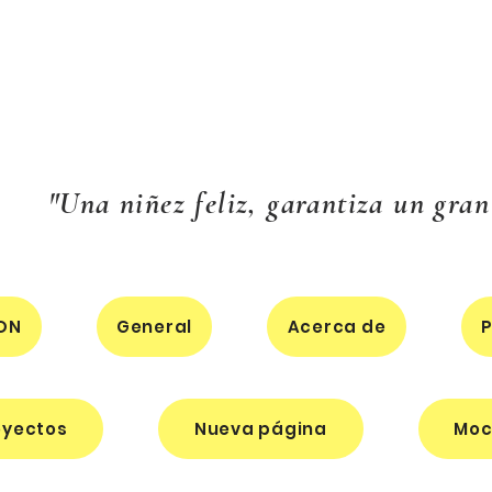
"Una niñez feliz, garantiza un gran
ON
General
Acerca de
P
oyectos
Nueva página
Moc