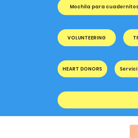
Mochila para cuadernito
VOLUNTEERING
T
HEART DONORS
Servic