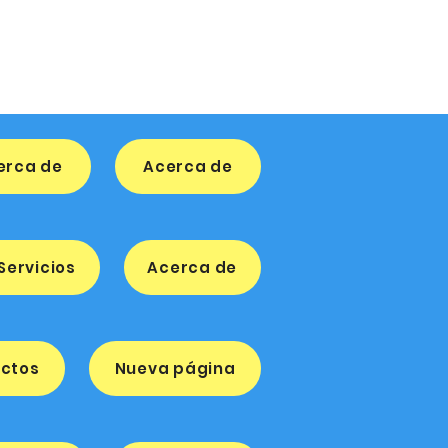
erca de
Acerca de
Servicios
Acerca de
ectos
Nueva página