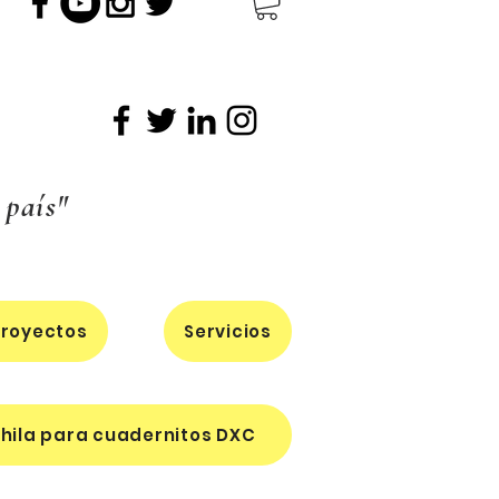
 país"
royectos
Servicios
hila para cuadernitos DXC