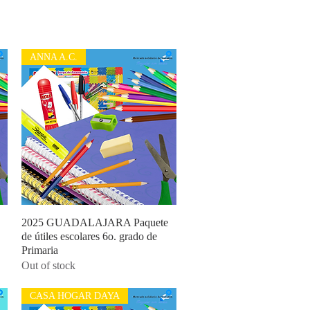
ANNA A.C.
2025 GUADALAJARA Paquete
Quick View
de útiles escolares 6o. grado de
Primaria
Out of stock
CASA HOGAR DAYA