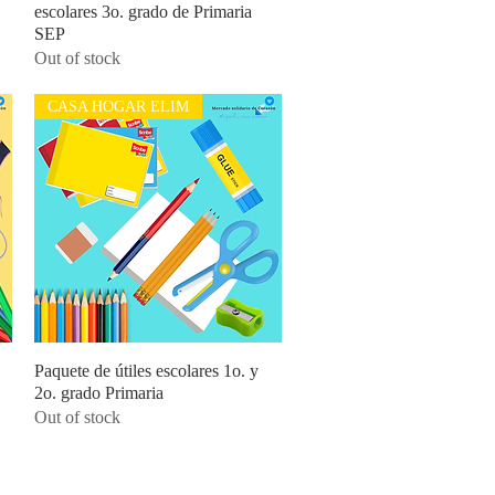
escolares 3o. grado de Primaria
SEP
Out of stock
CASA HOGAR ELIM
Paquete de útiles escolares 1o. y
Quick View
2o. grado Primaria
Out of stock