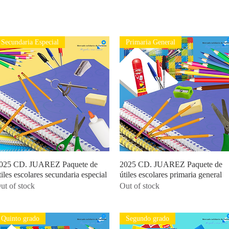
Secundaria Especial
Primaria General
025 CD. JUAREZ Paquete de
Quick View
2025 CD. JUAREZ Paquete de
Quick View
tiles escolares secundaria especial
útiles escolares primaria general
ut of stock
Out of stock
Quinto grado
Segundo grado