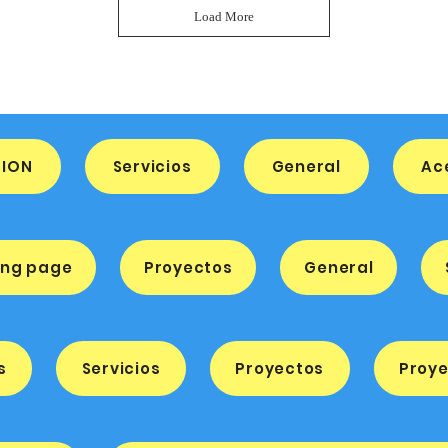
Load More
TION
Servicios
General
Ac
ing page
Proyectos
General
s
Servicios
Proyectos
Proy