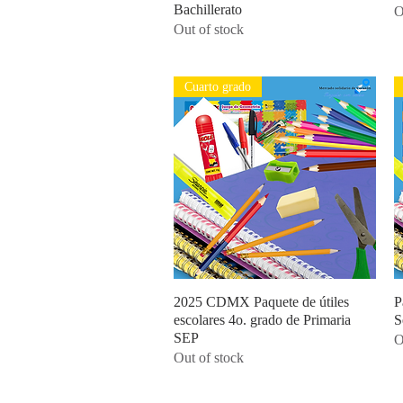
Bachillerato
O
Out of stock
Cuarto grado
2025 CDMX Paquete de útiles
Quick View
P
escolares 4o. grado de Primaria
S
SEP
O
Out of stock