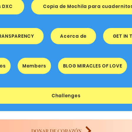
s DXC
Copia de Mochila para cuadernito
RANSPARENCY
Acerca de
GET IN
ios
Members
BLOG MIRACLES OF LOVE
Challenges
DONAR DE CORAZÓN