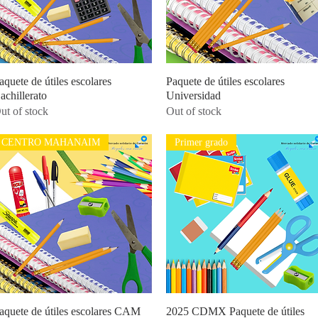
aquete de útiles escolares
Quick View
Paquete de útiles escolares
Quick View
achillerato
Universidad
ut of stock
Out of stock
CENTRO MAHANAIM
Primer grado
aquete de útiles escolares CAM
Quick View
2025 CDMX Paquete de útiles
Quick View