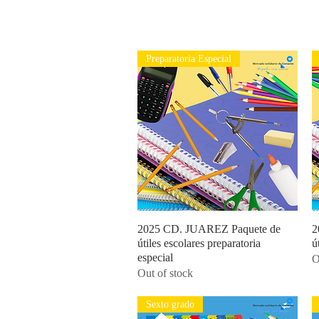
Preparatoria Especial
2025 CD. JUAREZ Paquete de
Quick View
2
útiles escolares preparatoria
ú
especial
O
Out of stock
Sexto grado