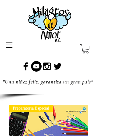
"Una niñez feliz, garantiza un gran país"
Preparatoria Especial