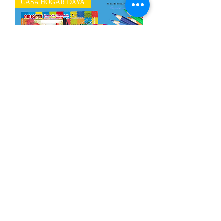
CASA HOGAR DAYA
Paquete de útiles escolares Secundaria
Out of stock
CASA HOGAR DAYA