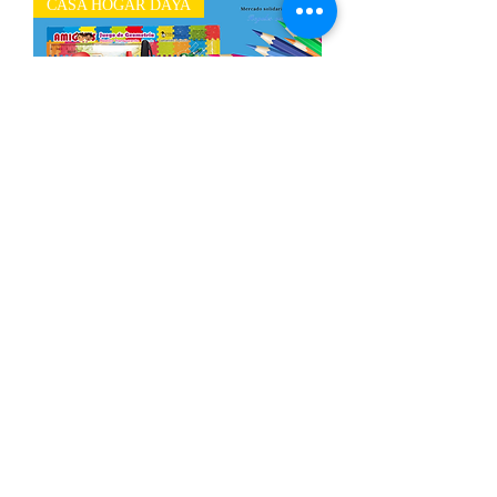
CASA HOGAR DAYA
Paquete de útiles escolares Secundaria
Out of stock
CASA HOGAR DAYA