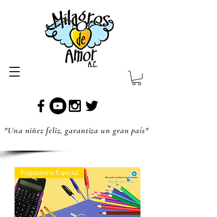
"Una niñez feliz, garantiza un gran país"
Preparatoria Especial