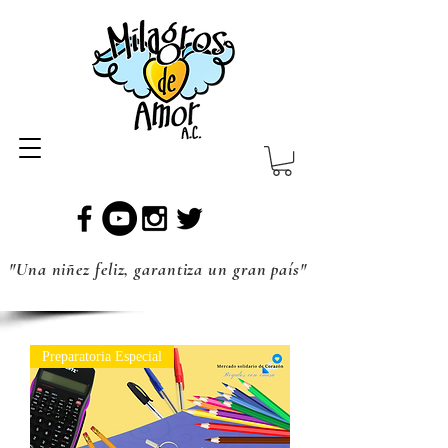
"Una niñez feliz, garantiza un gran país"
Preparatoria Especial