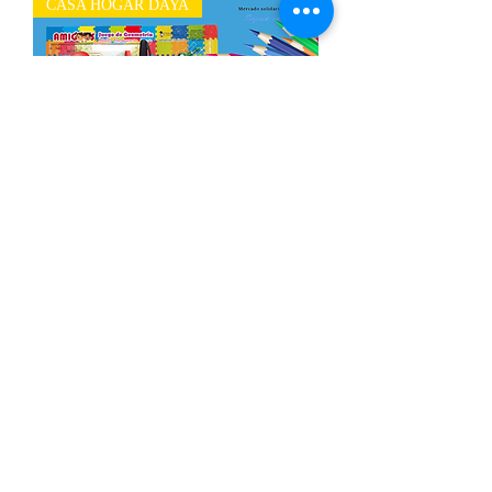
CASA HOGAR DAYA
Paquete de útiles escolares Secundaria
Out of stock
CASA HOGAR DAYA