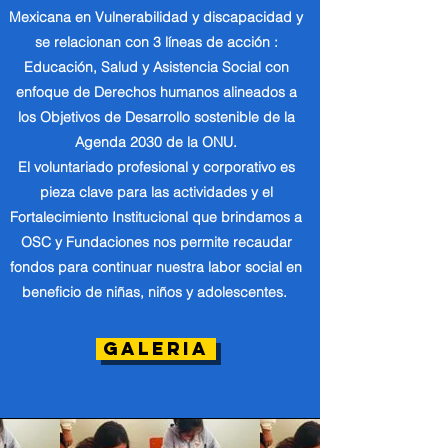
Mexicana en Vulnerabilidad y discapacidad y
se relacionan con 3 líneas de acción :
Educación, Salud y Asistencia Social con
enfoque de Derechos humanos alineados a
los Objetivos de Desarrollo sostenible de la
Agenda 2030 de la ONU.
El voluntariado profesional y corporativo es
pieza clave para las actividades y el
Fortalecimiento Institucional que brindamos a
OSC y Fundaciones nos permite recaudar
fondos para continuar nuestra labor social en
beneficio de niñas, niños y adolescentes.
GALERIA
Educación y Cultura