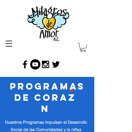
"Una niñez feliz, garantiza un gran país"
Programas
´
de Coraz
n
Nuestros Programas impulsan el Desarrollo
Social de las Comunidades y la niñez