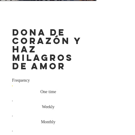
DONA DE
CORAZÓN Y
HAZ
MILAGROS
DE AMOR
Frequency
One time
Weekly
Monthly